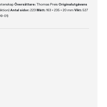
vetenskap
Översättare:
Thomas Preis
Originalutgåvans
iktion)
Antal sidor:
223
Mått:
163 x 235 x 20 mm
Vikt:
527
09-01)