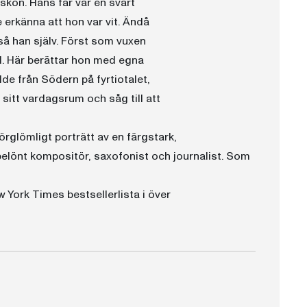
skon. Hans far var en svart
erkänna att hon var vit. Ändå
å han själv. Först som vuxen
d. Här berättar hon med egna
ydde från Södern på fyrtiotalet,
sitt vardagsrum och såg till att
rglömligt porträtt av en färgstark,
lönt kompositör, saxofonist och journalist. Som
ew York Times bestsellerlista i över