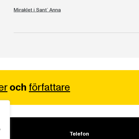
Miraklet i Sant´ Anna
er
och
författare
s
Telefon