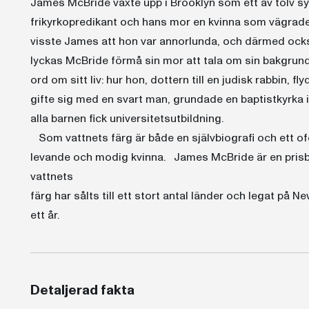
James McBride växte upp i Brooklyn som ett av tolv sy
frikyrkopredikant och hans mor en kvinna som vägrade 
visste James att hon var annorlunda, och därmed ocks
lyckas McBride förmå sin mor att tala om sin bakgrun
ord om sitt liv: hur hon, dottern till en judisk rabbin, fl
gifte sig med en svart man, grundade en baptistkyrka i 
alla barnen fick universitetsutbildning.
Som vattnets färg är både en självbiografi och ett ofö
levande och modig kvinna. James McBride är en prisbe
vattnets
färg har sålts till ett stort antal länder och legat på N
ett år.
Detaljerad fakta