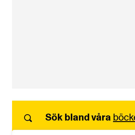
Sök bland våra
böck