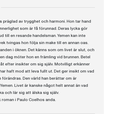
ts präglad av trygghet och harmoni. Hon tar hand
nnerlighet som är få förunnad. Deras lycka gör
d till en resande handelsman. Yemen kan inte
k tvingas hon följa sin make till en annan oas.
sanden i öknen. Det känns som om livet är slut, och
n en dag möter hon en främling vid brunnen. Betel
 efter insikter om sig själv. Motvilligt erkänner
har haft mod att leva fullt ut. Det ger insikt om vad
n förändras. Den värld han berättar om är
Yemen. Livet är kanske något helt annat än vad
 och lär sig att älska sig själv.
ik roman i Paulo Coelhos anda.