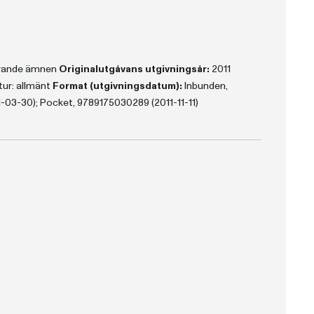
erande ämnen
Originalutgåvans utgivningsår:
2011
tur: allmänt
Format (utgivningsdatum):
Inbunden,
-03-30); Pocket, 9789175030289 (2011-11-11)