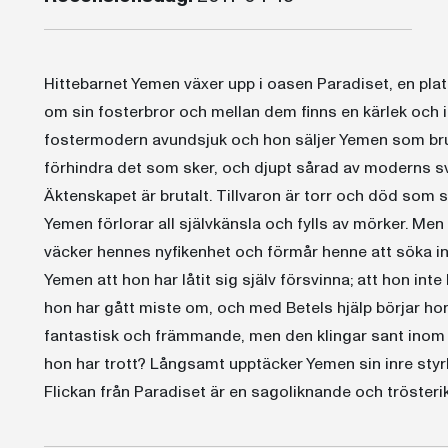
Hittebarnet Yemen växer upp i oasen Paradiset, en pla
om sin fosterbror och mellan dem finns en kärlek och i
fostermodern avundsjuk och hon säljer Yemen som bru
förhindra det som sker, och djupt sårad av moderns sve
Äktenskapet är brutalt. Tillvaron är torr och död som 
Yemen förlorar all självkänsla och fylls av mörker. Me
väcker hennes nyfikenhet och förmår henne att söka inåt
Yemen att hon har låtit sig själv försvinna; att hon inte 
hon har gått miste om, och med Betels hjälp börjar ho
fantastisk och främmande, men den klingar sant inom 
hon har trott? Långsamt upptäcker Yemen sin inre styrka
Flickan från Paradiset är en sagoliknande och tröster