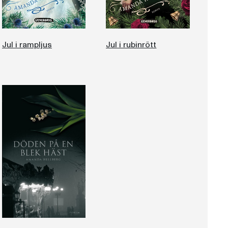
Jul i rampljus
Jul i rubinrött