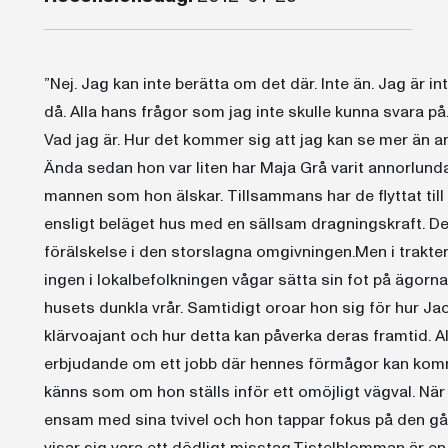
”Nej. Jag kan inte berätta om det där. Inte än. Jag är i
då. Alla hans frågor som jag inte skulle kunna svara 
Vad jag är. Hur det kommer sig att jag kan se mer än an
Ända sedan hon var liten har Maja Grå varit annorlunda
mannen som hon älskar. Tillsammans har de flyttat till
ensligt beläget hus med en sällsam dragningskraft. De t
förälskelse i den storslagna omgivningen.Men i trakte
ingen i lokalbefolkningen vågar sätta sin fot på ägorn
husets dunkla vrår. Samtidigt oroar hon sig för hur Ja
klärvoajant och hur detta kan påverka deras framtid. A
erbjudande om ett jobb där hennes förmågor kan komma
känns som om hon ställs inför ett omöjligt vägval. När
ensam med sina tvivel och hon tappar fokus på den gå