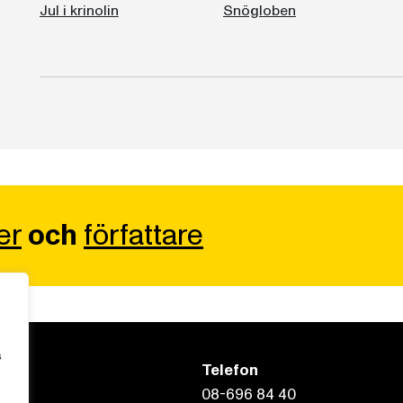
Jul i krinolin
Snögloben
er
och
författare
s
Telefon
08-696 84 40