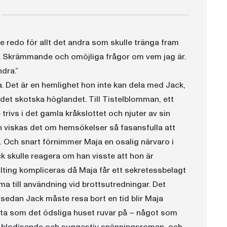
nte redo för allt det andra som skulle tränga fram
på. Skrämmande och omöjliga frågor om vem jag är.
dra.”
. Det är en hemlighet hon inte kan dela med Jack,
 det skotska höglandet. Till Tistelblomman, ett
rivs i det gamla kråkslottet och njuter av sin
n viskas det om hemsökelser så fasansfulla att
a. Och snart förnimmer Maja en osalig närvaro i
ck skulle reagera om han visste att hon är
llting kompliceras då Maja får ett sekretessbelagt
 till användning vid brottsutredningar. Det
 sedan Jack måste resa bort en tid blir Maja
ta som det ödsliga huset ruvar på – något som