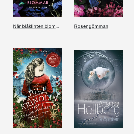
När blåklinten blommar
Rosengömman