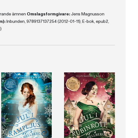
terande ämnen
Omslagsformgivare:
Jens Magnusson
m):
Inbunden, 9789137137254 (2012-01-11); E-bok, epub2,
)