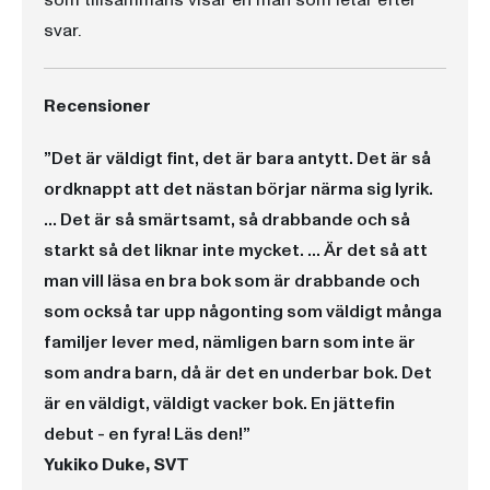
som tillsammans visar en man som letar efter
svar.
Recensioner
”Det är väldigt fint, det är bara antytt. Det är så
ordknappt att det nästan börjar närma sig lyrik.
... Det är så smärtsamt, så drabbande och så
starkt så det liknar inte mycket. ... Är det så att
man vill läsa en bra bok som är drabbande och
som också tar upp någonting som väldigt många
familjer lever med, nämligen barn som inte är
som andra barn, då är det en underbar bok. Det
är en väldigt, väldigt vacker bok. En jättefin
debut - en fyra! Läs den!”
Yukiko Duke, SVT