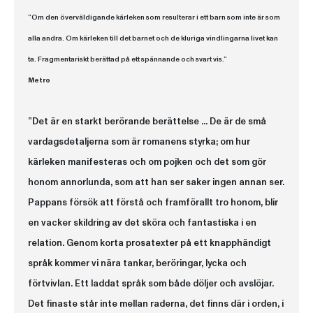
”Om den överväldigande kärleken som resulterar i ett barn som inte är som
alla andra. Om kärleken till det barnet och de kluriga vindlingarna livet kan
ta. Fragmentariskt berättad på ett spännande och svart vis.”
Metro
”Det är en starkt berörande berättelse ... De är de små
vardagsdetaljerna som är romanens styrka; om hur
kärleken manifesteras och om pojken och det som gör
honom annorlunda, som att han ser saker ingen annan ser.
Pappans försök att förstå och framförallt tro honom, blir
en vacker skildring av det sköra och fantastiska i en
relation. Genom korta prosatexter på ett knapphändigt
språk kommer vi nära tankar, beröringar, lycka och
förtvivlan. Ett laddat språk som både döljer och avslöjar.
Det finaste står inte mellan raderna, det finns där i orden, i