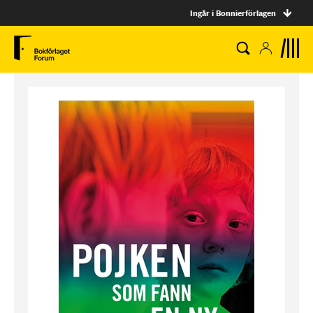
Ingår i Bonnierförlagen