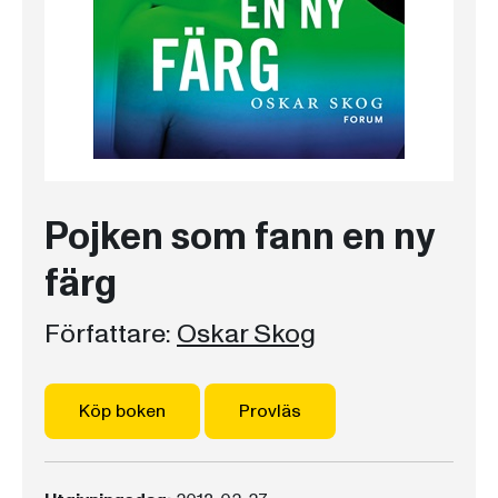
Pojken som fann en ny
färg
Författare:
Oskar Skog
Köp boken
Provläs