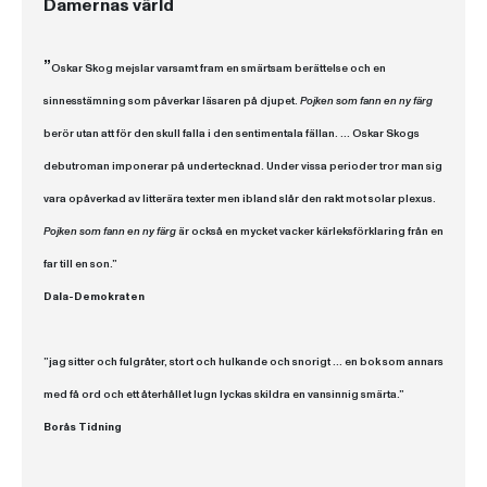
Damernas värld
”
Oskar Skog mejslar varsamt fram en smärtsam berättelse och en
sinnesstämning som påverkar läsaren på djupet.
Pojken som fann en ny färg
berör utan att för den skull falla i den sentimentala fällan. ...
Oskar Skogs
debutroman imponerar på undertecknad. Under vissa perioder tror man sig
vara opåverkad av litterära texter men ibland slår den rakt mot solar plexus.
Pojken som fann en ny färg
är också en mycket vacker kärleksförklaring från en
far till en son.”
Dala-Demokraten
”jag sitter och fulgråter, stort och hulkande och snorigt ...
en bok som annars
med få ord och ett återhållet lugn lyckas skildra en vansinnig smärta.”
Borås Tidning