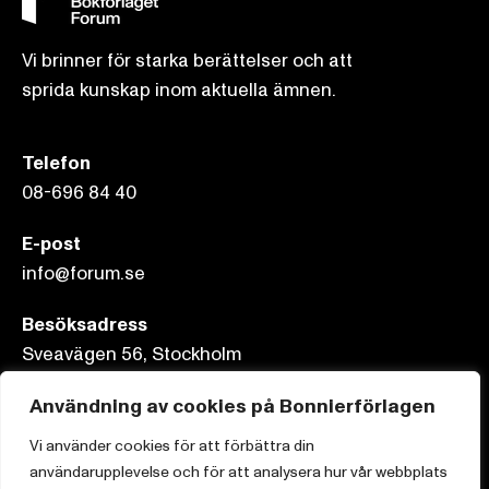
Vi brinner för starka berättelser och att
sprida kunskap inom aktuella ämnen.
Telefon
08-696 84 40
E-post
info@forum.se
Besöksadress
Sveavägen 56, Stockholm
Användning av cookies på Bonnierförlagen
Postadress
Box 3159, 103 63 Stockholm
Vi använder cookies för att förbättra din
användarupplevelse och för att analysera hur vår webbplats