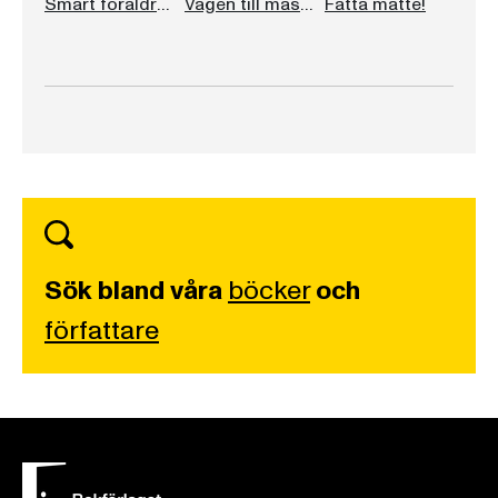
Smart föräldraskap
Vägen till mästarminne
Fatta matte!
Sök bland våra
böcker
och
författare