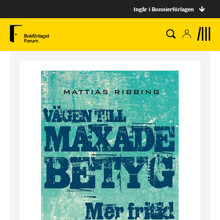
Ingår i Bonnierförlagen