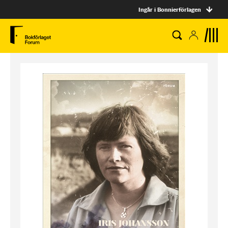
Ingår i Bonnierförlagen