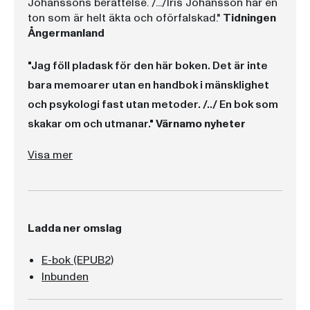
Johanssons berättelse. /.../
Iris Johansson
har en
ton som är helt äkta och oförfalskad."
Tidningen
Ångermanland
"Jag föll pladask för den här boken. Det är inte
bara memoarer utan en handbok i mänsklighet
och psykologi fast utan metoder. /../ En bok som
skakar om och utmanar."
Värnamo nyheter
"Det är oavbrutet fascinerande att läsa Iris Johanssons berättelse. /.../
har en ton som är helt äkta och oförfalskad."
Tidningen Ångermanland
"Jag föll pladask för den här boken. Det är inte bara memoarer utan en handbok i mänsklighet och psykologi fast utan metoder. /../ En bok som skakar om och utmanar."
Visa mer
Ladda ner omslag
E-bok (EPUB2)
Inbunden