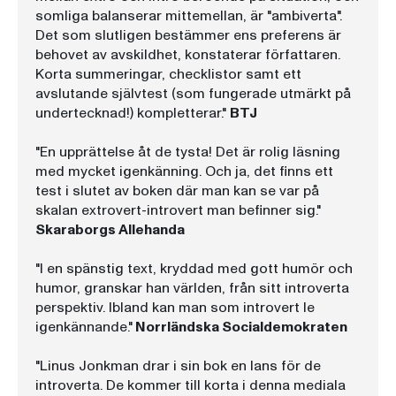
somliga balanserar mittemellan, är "ambiverta".
Det som slutligen bestämmer ens preferens är
behovet av avskildhet, konstaterar författaren.
Korta summeringar, checklistor samt ett
avslutande självtest (som fungerade utmärkt på
undertecknad!) kompletterar."
BTJ
"En upprättelse åt de tysta! Det är rolig läsning
med mycket igenkänning. Och ja, det finns ett
test i slutet av boken där man kan se var på
skalan extrovert-introvert man befinner sig."
Skaraborgs Allehanda
"I en spänstig text, kryddad med gott humör och
humor, granskar han världen, från sitt introverta
perspektiv. Ibland kan man som introvert le
igenkännande."
Norrländska Socialdemokraten
"Linus Jonkman drar i sin bok en lans för de
introverta. De kommer till korta i denna mediala