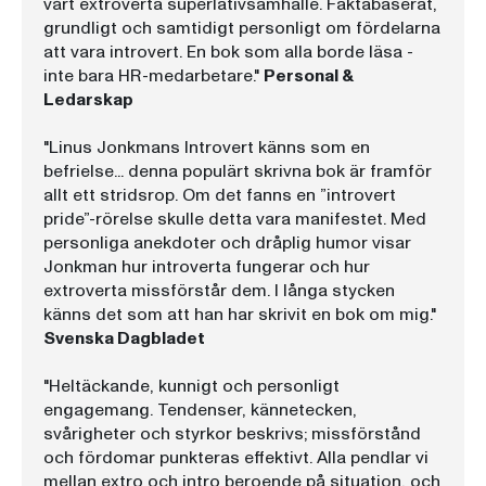
vårt extroverta superlativsamhälle. Faktabaserat,
grundligt och samtidigt personligt om fördelarna
att vara introvert. En bok som alla borde läsa -
inte bara HR-medarbetare."
Personal &
Ledarskap
"Linus Jonkmans Introvert känns som en
befrielse... denna populärt skrivna bok är framför
allt ett stridsrop. Om det fanns en ”introvert
pride”-rörelse skulle detta vara manifestet. Med
personliga anekdoter och dråplig humor visar
Jonkman hur introverta fungerar och hur
extroverta missförstår dem. I långa stycken
känns det som att han har skrivit en bok om mig."
Svenska Dagbladet
"Heltäckande, kunnigt och personligt
engagemang. Tendenser, kännetecken,
svårigheter och styrkor beskrivs; missförstånd
och fördomar punkteras effektivt. Alla pendlar vi
mellan extro och intro beroende på situation, och