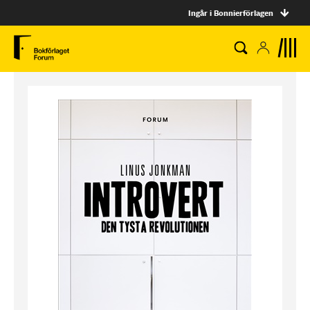
Ingår i Bonnierförlagen