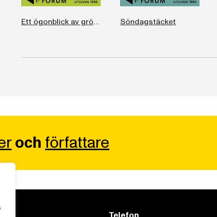
Ett ögonblick av grönt ljus
Söndagstäcket
er
och
författare
s
Telefon