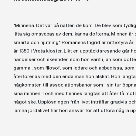
"Minnena. Det var på natten de kom. De blev som tydli
låta sig omsvepas av dem, känna dofterna. Minnen är drö
smärta och njutning." Romanens Ingrid är nittiofyra år
är 1350 i Vreta kloster. Likt en upptäcktsresande går 
händelser och skeenden som hon varit i, än som dotter
gammal, som filosof, som ledare och abbedissa, som liv
återförenas med den enda man hon älskat. Hon längtar e
hågkomsten till associationsbanor som i sin tur öppnar n
sina minnen. I och med hennes längtan att åter få möt
något ske. Upplösningen från livet inträffar gradvis o
lämna jordelivet har hon ansvar för att utföra några u