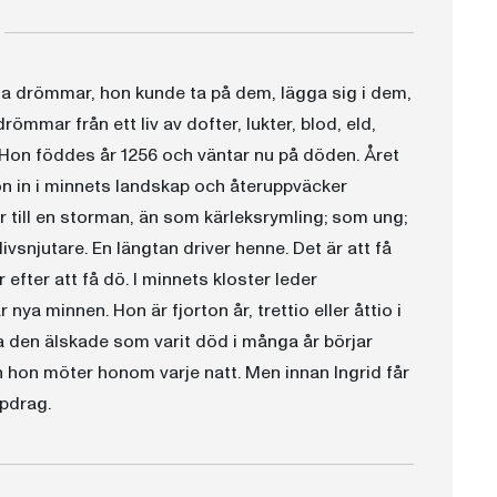
ga drömmar, hon kunde ta på dem, lägga sig i dem,
mmar från ett liv av dofter, lukter, blod, eld,
. Hon föddes år 1256 och väntar nu på döden. Året
hon in i minnets landskap och återuppväcker
 till en storman, än som kärleksrymling; som ung;
snjutare. En längtan driver henne. Det är att få
fter att få dö. I minnets kloster leder
ya minnen. Hon är fjorton år, trettio eller åttio i
a den älskade som varit död i många år börjar
ch hon möter honom varje natt. Men innan Ingrid får
ppdrag.