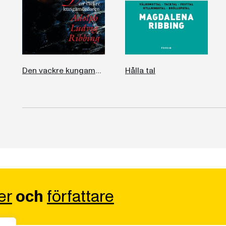
Den vackre kungamördaren, Adolph Ludvig Ribbing
Hålla tal
er
och
författare