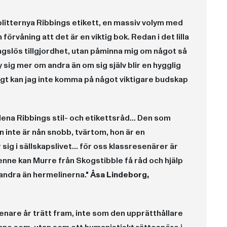
splitternya Ribbings etikett, en massiv volym med
förvåning att det är en viktig bok. Redan i det lilla
eningslös tillgjordhet, utan påminna mig om något så
sig mer om andra än om sig själv blir en hygglig
gt kan jag inte komma på något viktigare budskap
ena Ribbings stil- och etikettsråd... Den som
n inte är nån snobb, tvärtom, hon är en
ig i sällskapslivet... för oss klassresenärer är
nne kan Murre från Skogstibble få råd och hjälp
 andra än hermelinerna."
Åsa Lindeborg,
nare år trätt fram, inte som den upprätthållare