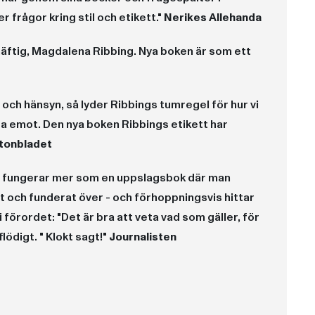
r frågor kring stil och etikett."
Nerikes Allehanda
 häftig, Magdalena Ribbing. Nya boken är som ett
 och hänsyn, så lyder Ribbings tumregel för hur vi
ga emot. Den nya boken Ribbings etikett har
tonbladet
Den fungerar mer som en uppslagsbok där man
t och funderat över - och förhoppningsvis hittar
förordet: "Det är bra att veta vad som gäller, för
ödigt. " Klokt sagt!"
Journalisten
eron. Tack vare henne kan Murre från Skogstibble få råd och hjälp att ta sig ut i sammanhang som aldrig varit tänkta för andra än hermelinerna."
andra. Och det är ju svårt att säga emot. Den nya boken
något av vår tids guru när det gäller frågor kring stil och etikett."
tt veta vad som gäller, för att när det passar kunna strunta i det man finner överflödigt. " Klokt sagt!"
tens och vanlig folkvett är viktigare, enligt Ribbing. Bitvis riktigt rolig läsning och enkelnavigerad med omfattande register."
a godbitar."