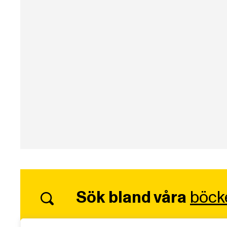
Sök bland våra
böck