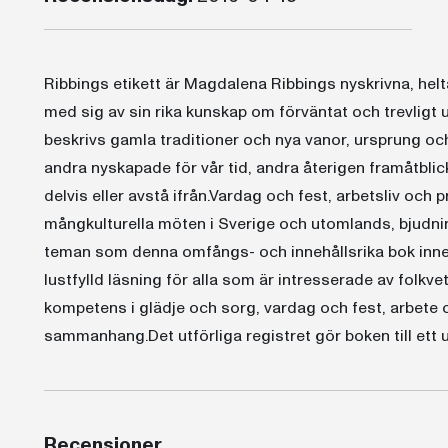
Ribbings etikett är Magdalena Ribbings nyskrivna, he
med sig av sin rika kunskap om förväntat och trevligt 
beskrivs gamla traditioner och nya vanor, ursprung o
andra nyskapade för vår tid, andra återigen framåtblicka
delvis eller avstå ifrån.Vardag och fest, arbetsliv och
mångkulturella möten i Sverige och utomlands, bjudni
teman som denna omfångs- och innehållsrika bok innehål
lustfylld läsning för alla som är intresserade av folk
kompetens i glädje och sorg, vardag och fest, arbete o
sammanhang.Det utförliga registret gör boken till ett 
Recensioner