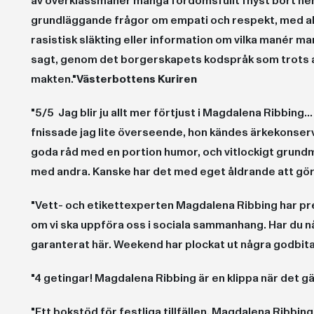
av överklassmanér många fördomsfullt fnyst bort hen
grundläggande frågor om empati och respekt, med allt
rasistisk släkting eller information om vilka manér man
sagt, genom det borgerskapets kodspråk som trots all
makten."
Västerbottens Kuriren
"5/5 Jag blir ju allt mer förtjust i Magdalena Ribbing..
fnissade jag lite överseende, hon kändes ärkekonserva
goda råd med en portion humor, och vitlockigt grundm
med andra. Kanske har det med eget åldrande att gör
"Vett- och etikettexperten Magdalena Ribbing har pr
om vi ska uppföra oss i sociala sammanhang. Har du n
garanterat här. Weekend har plockat ut några godbita
"4 getingar! Magdalena Ribbing är en klippa när det gäll
"Ett bokstöd för festliga tillfällen. Magdalena Ribbin