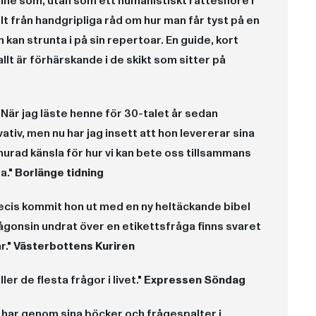
ne som, utan som ett humanistiskt rättesnöre i
 från handgripliga råd om hur man får tyst på en
 kan strunta i på sin repertoar. En guide, kort
t är förhärskande i de skikt som sitter på
. När jag läste henne för 30-talet år sedan
tiv, men nu har jag insett att hon levererar sina
urad känsla för hur vi kan bete oss tillsammans
a."
Borlänge tidning
ecis kommit hon ut med en ny heltäckande bibel
ågonsin undrat över en etikettsfråga finns svaret
r."
Västerbottens Kuriren
er de flesta frågor i livet."
Expressen Söndag
g har genom sina böcker och frågespalter i