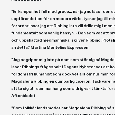
"En kampenhet full med grace... när jag nu läser den 
uppförandetips för en modern värld, tycker jag till min 
förordet inser jag att Ribbing inte vill drilla mig i m
fundamentalt som vanlig hänsyn. - Den som vet att bry 
och uppskattad medmänniska. skriver Ribbing. Plötsli
än detta."
Martina Montelius Expressen
"Jag begriper mig inte på dem som stör sig på Magdal
läser Ribbings frågespalt i Dagens Nyheter vet att ho
fördomsfri humanist som dock vet allt om hur man för s
Magdalena Ribbing en oumbärlig ciceron. Tack vare he
att ta sig ut i sammanhang som aldrig varit tänkta för
Aftonbladet
"Som folkkär landsmoder har Magdalena Ribbing på se