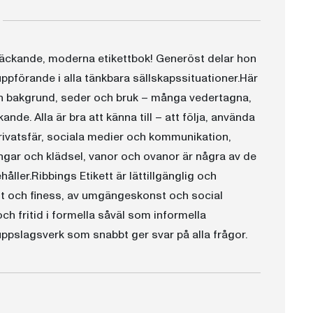
ltäckande, moderna etikettbok! Generöst delar hon
uppförande i alla tänkbara sällskapssituationer.Här
ch bakgrund, seder och bruk – många vedertagna,
nde. Alla är bra att känna till – att följa, använda
 privatsfär, sociala medier och kommunikation,
ngar och klädsel, vanor och ovanor är några av de
ler.Ribbings Etikett är lättillgänglig och
vett och finess, av umgängeskonst och social
ch fritid i formella såväl som informella
uppslagsverk som snabbt ger svar på alla frågor.