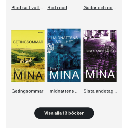
Blod salt vatten
Red road
Gudar och odjur
Getingsommar
I midnattens stillhet
Sista andetaget
Visa alla 13 böcker