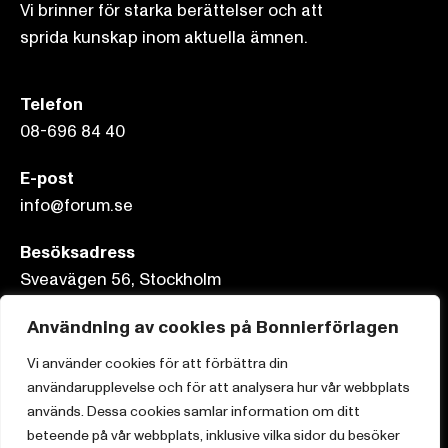
Vi brinner för starka berättelser och att
sprida kunskap inom aktuella ämnen.
Telefon
08-696 84 40
E-post
info@forum.se
Besöksadress
Sveavägen 56, Stockholm
Postadress
Användning av cookies på Bonnierförlagen
Box 3159, 103 63 Stockholm
Vi använder cookies för att förbättra din
användarupplevelse och för att analysera hur vår webbplats
används. Dessa cookies samlar information om ditt
beteende på vår webbplats, inklusive vilka sidor du besöker