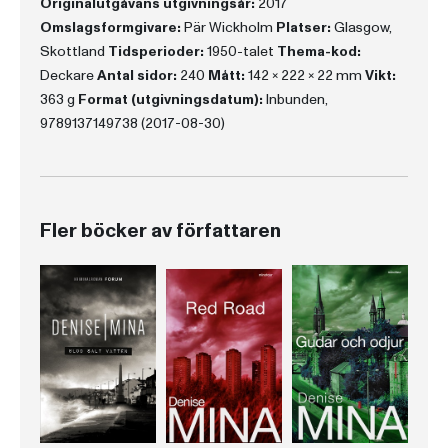
Originalutgåvans utgivningsår:
2017
Omslagsformgivare:
Pär Wickholm
Platser:
Glasgow,
Skottland
Tidsperioder:
1950-talet
Thema-kod:
Deckare
Antal sidor:
240
Mått:
142 x 222 x 22 mm
Vikt:
363 g
Format (utgivningsdatum):
Inbunden,
9789137149738 (2017-08-30)
Fler böcker av författaren