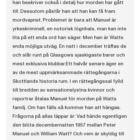
han beskriver också i detalj hur morden har gått
till. Dessutom påstår han att han kan få fram
mordvapnet. Problemet är bara att Manuel är
yrkeskriminell, en notorisk lögnhals, man kan inte
lita på ett enda ord han säger. Men han är Watts
enda möjliga utväg. En natt i december träffas de
och slår runt på Glasgows sjaskigaste barer och
mest exklusiva klubbar.Ett halvår senare äger en
av de mest uppmärksammade rättegångarna i
Skottlands historia rum. I en rättegångssal fylld
till bredden av sensationslystna kvinnor och
reportrar åtalas Manuel för morden på Watts
familj. Om han fälls så kommer han att hängas.
Frågorna på allas läppar är: Vad hände egentligen
den blöta decembernatten 1957 mellan Peter
Manuel och William Watt? Och vem är skyldig till