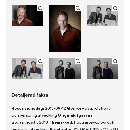
Detaljerad fakta
Recensionsdag:
2018-09-12
Genre:
Hälsa, relationer
och personlig utveckling
Originalutgåvans
utgivningsår:
2018
Thema-kod:
Populärpsykologi och
personlig utveckling
Antal sidor:
250
Mått:
132 x 210 x 20