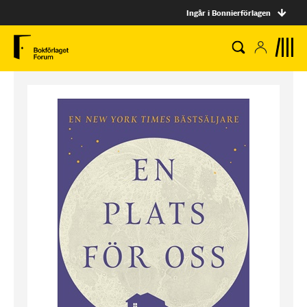
Ingår i Bonnierförlagen