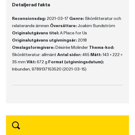
Detaljerad fakta
Recensionsdag:
2021-03-17
Genre:
Skönlitteratur och
relaterande ämnen
Översättare:
Joakim Sundström
Originalutgåvans titel:
A Place for Us
Originalutgåvans utgivningsår:
2018
Omslagsformgivare:
Désirée Molinder
Thema-kod:
Skönlitteratur: allmänt
Antal sidor:
465
Mått:
143 x 222 x
35 mm
Vikt:
672 g
Format (utgivningsdatum):
Inbunden, 9789137153520 (2021-03-15)