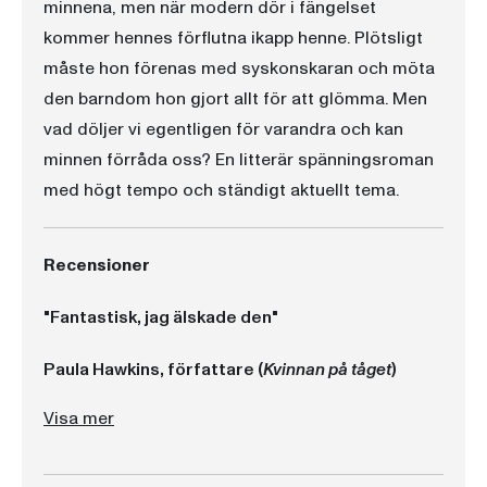
minnena, men när modern dör i fängelset
kommer hennes förflutna ikapp henne. Plötsligt
måste hon förenas med syskonskaran och möta
den barndom hon gjort allt för att glömma. Men
vad döljer vi egentligen för varandra och kan
minnen förråda oss? En litterär spänningsroman
med högt tempo och ständigt aktuellt tema.
Recensioner
"Fantastisk, jag älskade den"
Paula Hawkins, författare (
Kvinnan på tåget
)
"Flicka A är en briljant psykologisk thriller som det är svårt att skaka av sig när man har läst klart."
"Flicka A” är bland det bästa jag har läst på många år."
"En spännande, trovärdig thriller om familjehemligheter och överlevnad, trauma och svek." Inga-Lill Mosander, Senioren
"Bättre än så här blir det knappast. En imponerande debut av Abigail Dean."
är ett porträtt av överlevnad, intelligens och kärlek, och den kommer att stanna med mig under lång tid".
"Böcker som Flicka A möter man inte ofta - den ger dig inget annat alternativ än att sätta livet på paus. Abigail Dean är en häpnadsväckande begåvad debutant, och har skrivit en brännande, gripande berättelse om kärlek, förlust och överlevnad som exponerar den råaste mänsklighet och utforskar hur offer klarar sig långt efter rubrikerna körts slut".
Visa mer