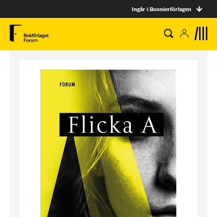
Ingår i Bonnierförlagen