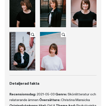
Detaljerad fakta
Recensionsdag:
2021-05-03
Genre:
Skönlitteratur och
relaterande ämnen
Översättare:
Christina Mansicka
Originalutgåvans titel:
Girl A
Thema-kod:
Psykologiska