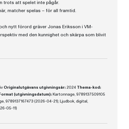
 trots att spelet inte pågår.
r, matcher spelas – för all framtid.
och nytt förord gräver Jonas Eriksson i VM-
perspektiv med den kunnighet och skärpa som blivit
liv
Originalutgåvans utgivningsår:
2024
Thema-kod:
Format (utgivningsdatum):
Kartonnage, 9789137509105
, 9789137167473 (2026-04-21); Ljudbok, digital,
26-05-11)