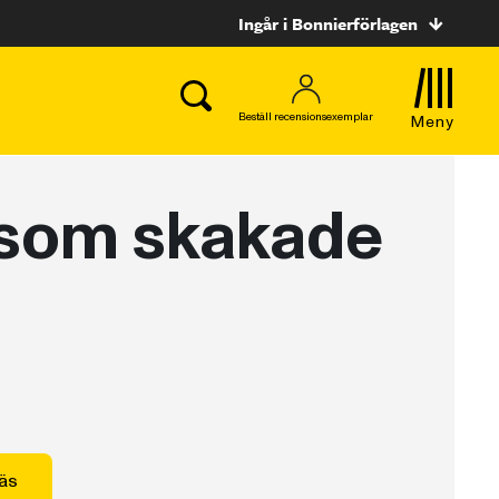
Ingår i Bonnierförlagen
Beställ recensionsexemplar
Meny
 som skakade
äs