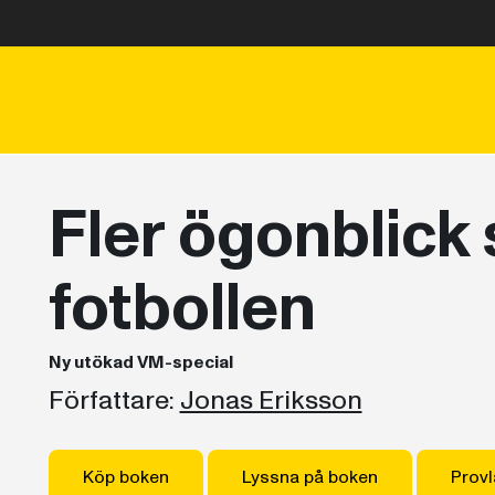
Fler ögonblick
fotbollen
Ny utökad VM-special
Författare:
Jonas Eriksson
Köp boken
Lyssna på boken
Provl