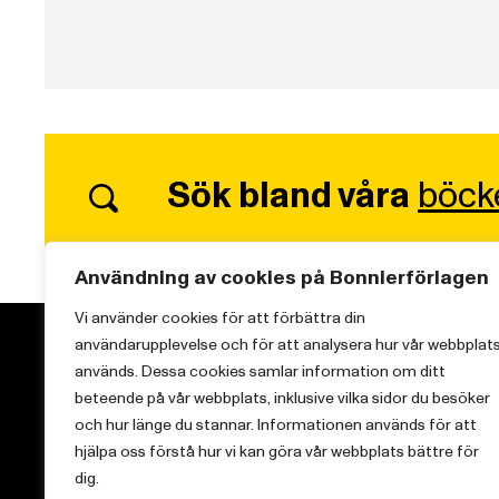
Sök bland våra
böck
Användning av cookies på Bonnierförlagen
Vi använder cookies för att förbättra din
användarupplevelse och för att analysera hur vår webbplat
används. Dessa cookies samlar information om ditt
beteende på vår webbplats, inklusive vilka sidor du besöker
och hur länge du stannar. Informationen används för att
Vi brinner för starka berättelser och att sprida
hjälpa oss förstå hur vi kan göra vår webbplats bättre för
kunskap inom aktuella ämnen.
dig.