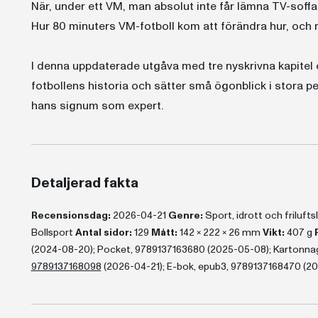
När, under ett VM, man absolut inte får lämna TV-soffan
Hur 80 minuters VM-fotboll kom att förändra hur, och nä
I denna uppdaterade utgåva med tre nyskrivna kapitel 
fotbollens historia och sätter små ögonblick i stora 
hans signum som expert.
Detaljerad fakta
Recensionsdag:
2026-04-21
Genre:
Sport, idrott och frilufts
Bollsport
Antal sidor:
129
Mått:
142 x 222 x 26 mm
Vikt:
407 g
(2024-08-20); Pocket, 9789137163680 (2025-05-08); Kartonnage
9789137168098
(2026-04-21); E-bok, epub3, 9789137168470 (20