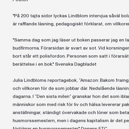
"På 200 tajta sidor lyckas Lindblom intervjua såväl bo
är rafflande läsning, pedagogiskt förklarat, om villko
"Samma dag som jag läser ut boken passerar jag en last
budfirmorna. Förarsidan är svart av sot. Vid korsningen 
bort står ett polisfordon. Personen som satt i förarsäte
berättelse i en bok." Svenska Dagbladet
Julia Lindbloms reportagebok, ”Amazon: Bakom framg
och villkoren för de som jobbar där. Nedslående läsnin
dagarna. I ”Den sista milen” granskar hon det som ibl
människor som med risk för liv och hälsa levererar p
anställningar, ständigt övervakade och löner som betal
husmorssemestern, men i dagens kapitalism är det pe
förtjänar en husmorssemester." Dagens ETC