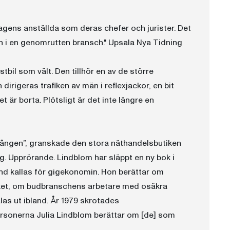
lagens anställda som deras chefer och jurister. Det
ren i en genomrutten bransch." Upsala Nya Tidning
bil som vält. Den tillhör en av de större
dirigeras trafiken av män i reflexjackor, en bit
t är borta. Plötsligt är det inte längre en
ången”, granskade den stora näthandelsbutiken
g. Upprörande. Lindblom har släppt en ny bok i
and kallas för gigekonomin. Hon berättar om
aket, om budbranschens arbetare med osäkra
as ut ibland. År 1979 skrotades
rsonerna Julia Lindblom berättar om [de] som