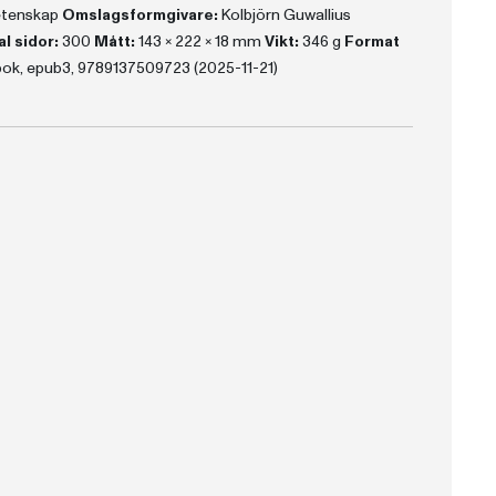
vetenskap
Omslagsformgivare:
Kolbjörn Guwallius
l sidor:
300
Mått:
143 x 222 x 18 mm
Vikt:
346 g
Format
bok, epub3, 9789137509723 (2025-11-21)