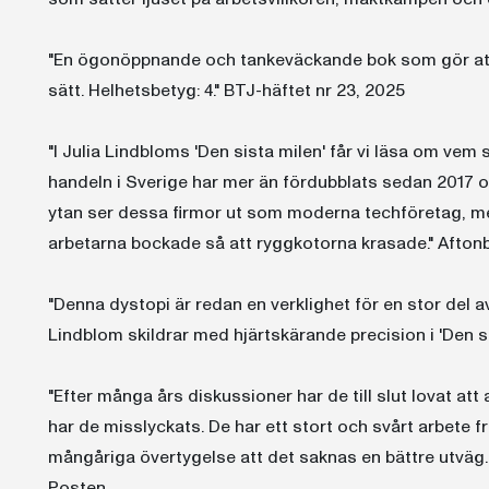
"En ögonöppnande och tankeväckande bok som gör att j
sätt. Helhetsbetyg: 4." BTJ-häftet nr 23, 2025
"I Julia Lindbloms 'Den sista milen' får vi läsa om vem s
handeln i Sverige har mer än fördubblats sedan 2017 
ytan ser dessa firmor ut som moderna techföretag, men
arbetarna bockade så att ryggkotorna krasade." Afton
"Denna dystopi är redan en verklighet för en stor del a
Lindblom skildrar med hjärtskärande precision i 'Den si
"Efter många års diskussioner har de till slut lovat att
har de misslyckats. De har ett stort och svårt arbete f
mångåriga övertygelse att det saknas en bättre utväg.
Posten