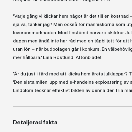
"Varje gång vi klickar hem något är det till en kostnad
själva, tänker jag? Men också för människorna som u
leveransmarknaden. Med finstämd närvaro skildrar Ju
dagen men ändå inte har råd med en tågbiljett för att h
utan lön – när budbolagen går i konkurs. En välbehövlig
mer hållbara." Lisa Röstlund, Aftonbladet
"Är du just i färd med att klicka hem årets julklappar? 
'Den sista milen' upp med e-handelns exploatering av a
Lindblom tecknar effektivt bilden av denna den fria m
Detaljerad fakta