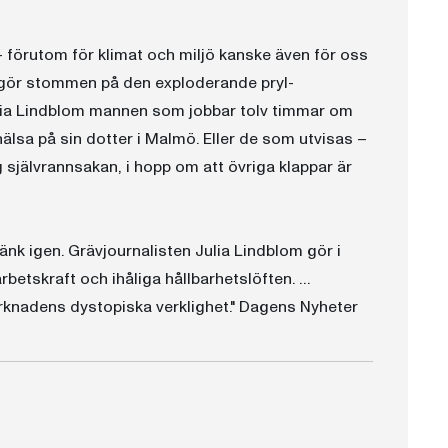
 – förutom för klimat och miljö kanske även för oss
tgör stommen på den exploderande pryl-
lia Lindblom mannen som jobbar tolv timmar om
älsa på sin dotter i Malmö. Eller de som utvisas –
 självrannsakan, i hopp om att övriga klappar är
Tänk igen. Grävjournalisten Julia Lindblom gör i
rbetskraft och ihåliga hållbarhetslöften. …
arknadens dystopiska verklighet." Dagens Nyheter