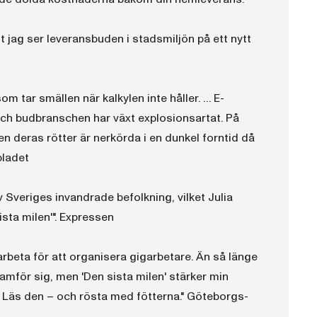
ag ser leveransbuden i stadsmiljön på ett nytt
om tar smällen när kalkylen inte håller. … E-
och budbranschen har växt explosionsartat. På
 deras rötter är nerkörda i en dunkel forntid då
bladet
v Sveriges invandrade befolkning, vilket Julia
sta milen'". Expressen
 arbeta för att organisera gigarbetare. Än så länge
ramför sig, men 'Den sista milen' stärker min
 Läs den – och rösta med fötterna." Göteborgs-