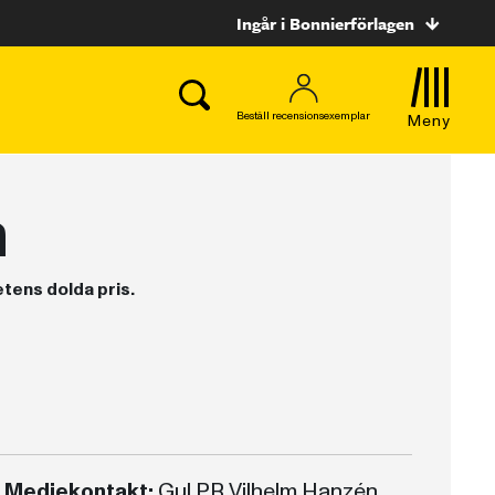
Ingår i Bonnierförlagen
Beställ recensionsexemplar
Meny
n
tens dolda pris.
Mediekontakt:
Gul PR Vilhelm Hanzén