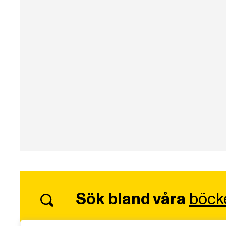
Sök bland våra
böck