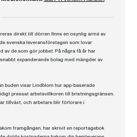
ras direkt till dörren finns en osynlig armé av
m de svenska leveransföretagen som lovar
d av de som gör jobbet. På några få år har
, snabbt expanderande bolag med mängder av
ån buden visar Lindblom hur app-baserade
gt pressat arbetsvillkoren till bristningsgränsen.
 tillväxt, och arbetare blir förlorare i
akom framgången, har skrivit en reportagebok
h de dolda kostnaderna bakom din hemleverans.