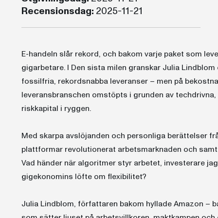
Recensionsdag:
2025-11-21
E-handeln slår rekord, och bakom varje paket som levere
gigarbetare. I Den sista milen granskar Julia Lindblo
fossilfria, rekordsnabba leveranser – men på bekostna
leveransbranschen omstöpts i grunden av techdrivna
riskkapital i ryggen.
Med skarpa avslöjanden och personliga berättelser fr
plattformar revolutionerat arbetsmarknaden och samtidi
Vad händer när algoritmer styr arbetet, investerare jagar
gigekonomins löfte om flexibilitet?
Julia Lindblom, författaren bakom hyllade Amazon – b
som sätter ljuset på arbetsvillkoren, maktkampen oc