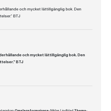
rhållande och mycket lättillgänglig bok. Den
telser.” BTJ
erhållande och mycket lättillgänglig bok. Den
ttelser.” BTJ
m gillar sanna berättelser.” BTJ
. Fast det är också den saken som gör att boken känns så viktig.” UNT
vetenskap
Omslagsformgivare:
Niklas Lindblad
Thema-