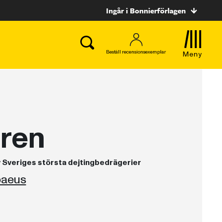
Ingår i Bonnierförlagen
Beställ recensionsexemplar
Meny
ren
v Sveriges största dejtingbedrägerier
baeus