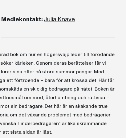
Mediekontakt:
Julia Knave
rad bok om hur en högersvajp leder till förödande
 söker kärleken. Genom deras berättelser får vi
 lurar sina offer på stora summor pengar. Med
a ett förtroende – bara för att krossa det. Här får
genomskåda en skicklig bedragare på nätet. Boken är
 vittnesmål om mod, återhämtning och rättvisa –
mot sin bedragare. Det här är en skakande true
istoria om det växande problemet med bedrägerier
 svenska Tinderbedragaren” är lika skrämmande
att sista sidan är läst.