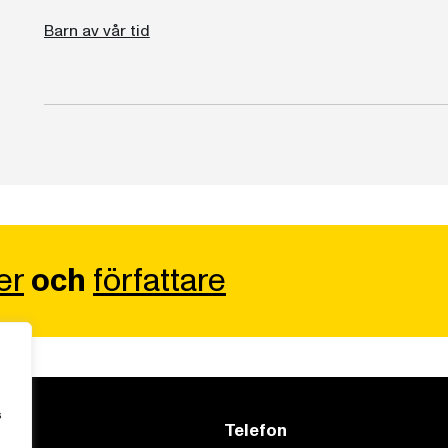
Barn av vår tid
er
och
författare
s
Telefon