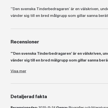
”’Den svenska Tinderbedragaren’ är en välskriven, unde
vänder sig till en bred målgrupp som gillar sanna berät
Recensioner
”’Den svenska Tinderbedragaren’ är en välskriven, und
vänder sig till en bred målgrupp som gillar sanna berä
”’Den svenska Tinderbedragaren’ är en välskriven, underhållande och mycket lättillgänglig bok. Den vänder sig till en bred målgrupp so
”'Den svenska Tinderbedragaren' är sorglig läsning som blottar rättsstatens och samhällets patriarkala strukturer." UNT
"Det finns något djupt sorgligt med att kvinnornas främsta hjälp verkar komma från varandra och inte från rättsstaten
Visa mer
Detaljerad fakta
Recensionsdag:
2025-11-24
Genre:
Biografier och litteratur