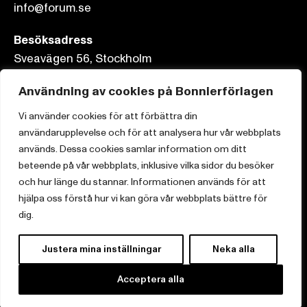
info@forum.se
Besöksadress
Sveavägen 56, Stockholm
Postadress
Användning av cookies på Bonnierförlagen
Box 3159, 103 63 Stockholm
Vi använder cookies för att förbättra din
användarupplevelse och för att analysera hur vår webbplats
används. Dessa cookies samlar information om ditt
beteende på vår webbplats, inklusive vilka sidor du besöker
och hur länge du stannar. Informationen används för att
Om Bonnierförlagen
hjälpa oss förstå hur vi kan göra vår webbplats bättre för
Cookies
dig.
Integritetspolicy
Justera mina inställningar
Neka alla
Acceptera alla