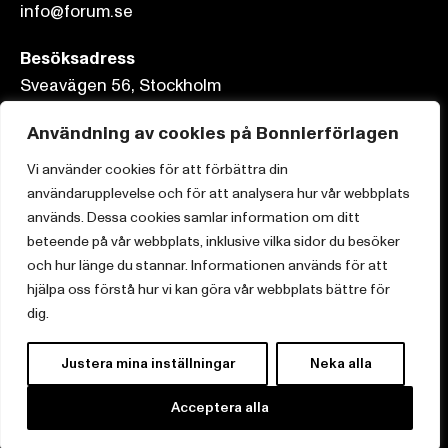
info@forum.se
Besöksadress
Sveavägen 56, Stockholm
Postadress
Användning av cookies på Bonnierförlagen
Box 3159, 103 63 Stockholm
Vi använder cookies för att förbättra din
användarupplevelse och för att analysera hur vår webbplats
används. Dessa cookies samlar information om ditt
beteende på vår webbplats, inklusive vilka sidor du besöker
och hur länge du stannar. Informationen används för att
Om Bonnierförlagen
hjälpa oss förstå hur vi kan göra vår webbplats bättre för
Cookies
dig.
Integritetspolicy
Justera mina inställningar
Neka alla
Acceptera alla