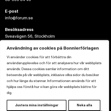
E-post
info@forum.se
Besöksadress
Sveavägen 56, Stockholm
Postadress
Användning av cookies på Bonnierförlagen
Box 3159, 103 63 Stockholm
Vi använder cookies för att förbättra din
användarupplevelse och för att analysera hur vår webbplats
används. Dessa cookies samlar information om ditt
beteende på vår webbplats, inklusive vilka sidor du besöker
och hur länge du stannar. Informationen används för att
Om Bonnierförlagen
hjälpa oss förstå hur vi kan göra vår webbplats bättre för
Cookies
dig.
Integritetspolicy
Justera mina inställningar
Neka alla