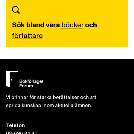
Sök bland våra
böcker
och
författare
Vi brinner för starka berättelser och att
sprida kunskap inom aktuella ämnen.
Telefon
08-696 84 40