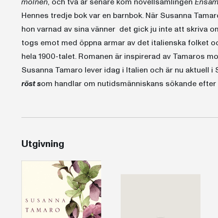
molnen
, och två år senare kom novellsamlingen
Ensam
Hennes tredje bok var en barnbok. När Susanna Tamar
hon varnad av sina vänner  det gick ju inte att skriva 
togs emot med öppna armar av det italienska folket oc
hela 1900-talet. Romanen är inspirerad av Tamaros mor
Susanna Tamaro lever idag i Italien och är nu aktuell 
röst s
om handlar om nutidsmänniskans sökande efter s
Utgivning