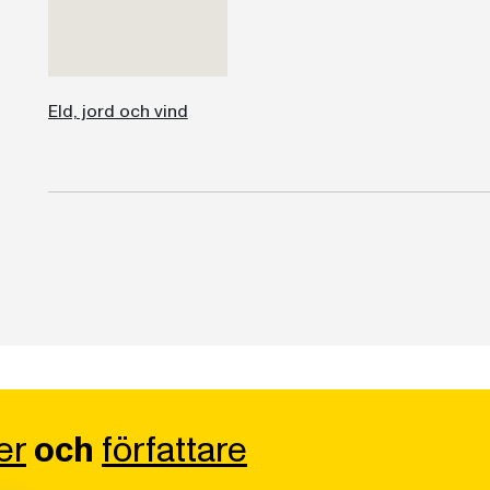
Eld, jord och vind
er
och
författare