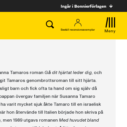
Ingår i Bonnierförlagen
Beställ recensionsexemplar
Meny
 Susanna Tamaros roman
Gå dit hjärtat leder dig
, och
tagit Tamaros genombrottsroman till sitt hjärta.
ligt barn och fick ofta ta hand om sig själv då
h pappan övergav familjen när Susanna Tamaro
ha varit mycket sjuk åkte Tamaro till en israelisk
när hon återvände till Italien började hon skriva på
ade, men 1989 utgavs romanen
Med huvudet bland