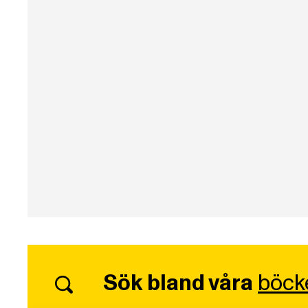
Sök bland våra
böck