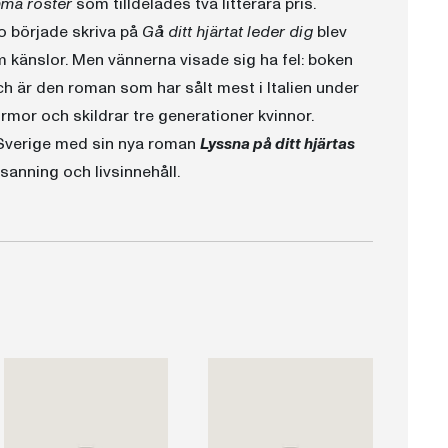
ma röster
som tilldelades två litterära pris.
o började skriva på
Gå ditt hjärtat leder dig
blev
om känslor. Men vännerna visade sig ha fel: boken
h är den roman som har sålt mest i Italien under
mor och skildrar tre generationer kvinnor.
i Sverige med sin nya roman
Lyssna på ditt hjärtas
anning och livsinnehåll.