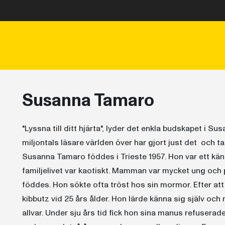
Susanna Tamaro
"Lyssna till ditt hjärta", lyder det enkla budskapet i
miljontals läsare världen över har gjort just det  och 
Susanna Tamaro föddes i Trieste 1957. Hon var ett käns
familjelivet var kaotiskt. Mamman var mycket ung oc
föddes. Hon sökte ofta tröst hos sin mormor. Efter att 
kibbutz vid 25 års ålder. Hon lärde känna sig själv och 
allvar. Under sju års tid fick hon sina manus refuser