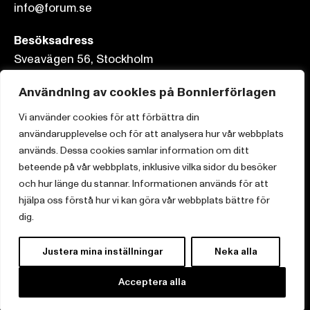
info@forum.se
Besöksadress
Sveavägen 56, Stockholm
Postadress
Användning av cookies på Bonnierförlagen
Box 3159, 103 63 Stockholm
Vi använder cookies för att förbättra din
användarupplevelse och för att analysera hur vår webbplats
används. Dessa cookies samlar information om ditt
beteende på vår webbplats, inklusive vilka sidor du besöker
och hur länge du stannar. Informationen används för att
Om Bonnierförlagen
hjälpa oss förstå hur vi kan göra vår webbplats bättre för
Cookies
dig.
Integritetspolicy
Justera mina inställningar
Neka alla
Acceptera alla