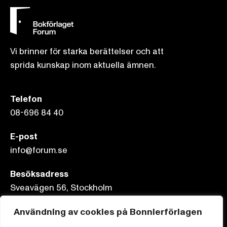
Vi brinner för starka berättelser och att
sprida kunskap inom aktuella ämnen.
Telefon
08-696 84 40
E-post
info@forum.se
Besöksadress
Sveavägen 56, Stockholm
Postadress
Användning av cookies på Bonnierförlagen
Box 3159, 103 63 Stockholm