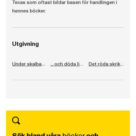
Texas som oftast bildar basen för handlingen i
hennes böcker.
Utgivning
Under skalbaggens bo
... och döda ligger ner
Det röda skriket
Sök bland våra
böcker
och