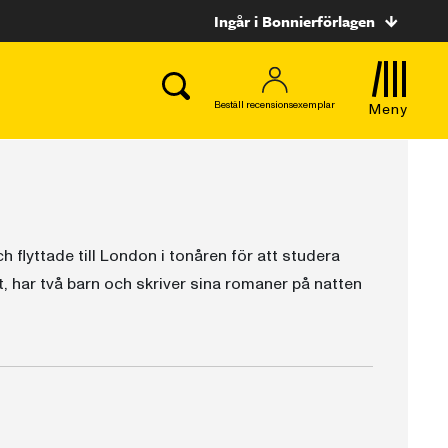
Ingår i Bonnierförlagen
Beställ recensionsexemplar
Meny
 flyttade till London i tonåren för att studera
t, har två barn och skriver sina romaner på natten