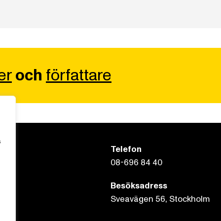
er
och
författare
s
Telefon
08-696 84 40
Besöksadress
Sveavägen 56, Stockholm