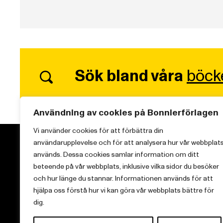
Sök bland våra
böck
Användning av cookies på Bonnierförlagen
Vi använder cookies för att förbättra din
användarupplevelse och för att analysera hur vår webbplat
används. Dessa cookies samlar information om ditt
beteende på vår webbplats, inklusive vilka sidor du besöker
och hur länge du stannar. Informationen används för att
Vi brinner för starka berättelser och att sprida
hjälpa oss förstå hur vi kan göra vår webbplats bättre för
kunskap inom aktuella ämnen.
dig.