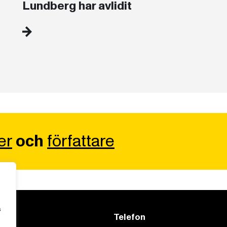
Lundberg har avlidit
er
och
författare
s
Telefon