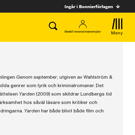
Ingår i Bonnierförlagen
Beställ recensionsexemplar
Meny
mlingen
Genom september
, utgiven av Wahlström &
kilda genrer som lyrik och kriminalromaner. Det
ättelsen
Yarden
(2009) som skildrar Lundbergs tid
ksamhet hos såväl läsare som kritiker och
ldringarna.
Yarden
har både blivit både film och