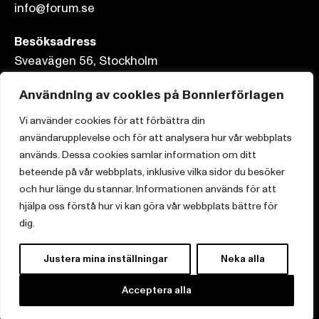
info@forum.se
Besöksadress
Sveavägen 56, Stockholm
Postadress
Användning av cookies på Bonnierförlagen
Box 3159, 103 63 Stockholm
Vi använder cookies för att förbättra din
användarupplevelse och för att analysera hur vår webbplats
används. Dessa cookies samlar information om ditt
beteende på vår webbplats, inklusive vilka sidor du besöker
och hur länge du stannar. Informationen används för att
Om Bonnierförlagen
hjälpa oss förstå hur vi kan göra vår webbplats bättre för
Cookies
dig.
Integritetspolicy
Justera mina inställningar
Neka alla
Acceptera alla