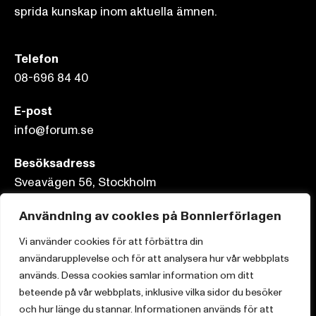
sprida kunskap inom aktuella ämnen.
Telefon
08-696 84 40
E-post
info@forum.se
Besöksadress
Sveavägen 56, Stockholm
Postadress
Användning av cookies på Bonnierförlagen
Box 3159, 103 63 Stockholm
Vi använder cookies för att förbättra din
användarupplevelse och för att analysera hur vår webbplats
används. Dessa cookies samlar information om ditt
beteende på vår webbplats, inklusive vilka sidor du besöker
och hur länge du stannar. Informationen används för att
Om Bonnierförlagen