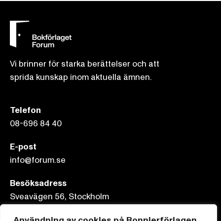
Vi brinner för starka berättelser och att
sprida kunskap inom aktuella ämnen.
Telefon
08-696 84 40
E-post
info@forum.se
Besöksadress
Sveavägen 56, Stockholm
Postadress
Användning av cookies på Bonnierförlagen