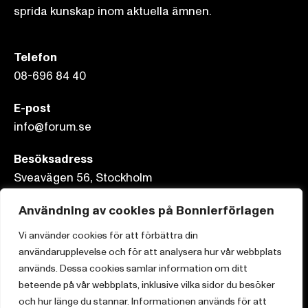
sprida kunskap inom aktuella ämnen.
Telefon
08-696 84 40
E-post
info@forum.se
Besöksadress
Sveavägen 56, Stockholm
Postadress
Användning av cookies på Bonnierförlagen
Box 3159, 103 63 Stockholm
Vi använder cookies för att förbättra din
användarupplevelse och för att analysera hur vår webbplats
används. Dessa cookies samlar information om ditt
beteende på vår webbplats, inklusive vilka sidor du besöker
och hur länge du stannar. Informationen används för att
Om Bonnierförlagen