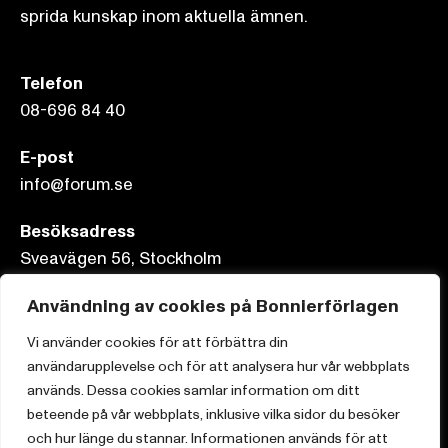
sprida kunskap inom aktuella ämnen.
Telefon
08-696 84 40
E-post
info@forum.se
Besöksadress
Sveavägen 56, Stockholm
Postadress
Användning av cookies på Bonnierförlagen
Box 3159, 103 63 Stockholm
Vi använder cookies för att förbättra din
användarupplevelse och för att analysera hur vår webbplats
används. Dessa cookies samlar information om ditt
beteende på vår webbplats, inklusive vilka sidor du besöker
och hur länge du stannar. Informationen används för att
Om Bonnierförlagen