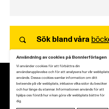
Sök bland våra
böck
Användning av cookies på Bonnierförlagen
Vi använder cookies för att förbättra din
användarupplevelse och för att analysera hur vår webbplat
används. Dessa cookies samlar information om ditt
beteende på vår webbplats, inklusive vilka sidor du besöker
och hur länge du stannar. Informationen används för att
Vi brinner för starka berättelser och att sprida
hjälpa oss förstå hur vi kan göra vår webbplats bättre för
kunskap inom aktuella ämnen.
dig.