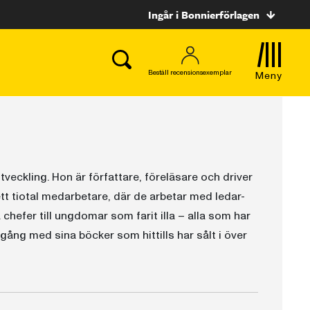
Ingår i Bonnierförlagen
Beställ recensionsexemplar
Meny
eckling. Hon är författare, föreläsare och driver
 tiotal medarbetare, där de arbetar med ledar-
 chefer till ungdomar som farit illa – alla som har
mgång med sina böcker som hittills har sålt i över