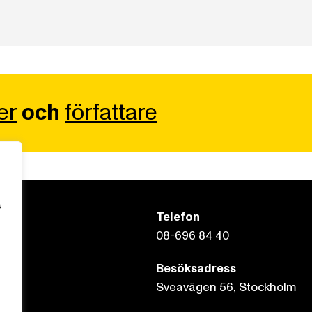
er
och
författare
s
Telefon
08-696 84 40
Besöksadress
Sveavägen 56, Stockholm