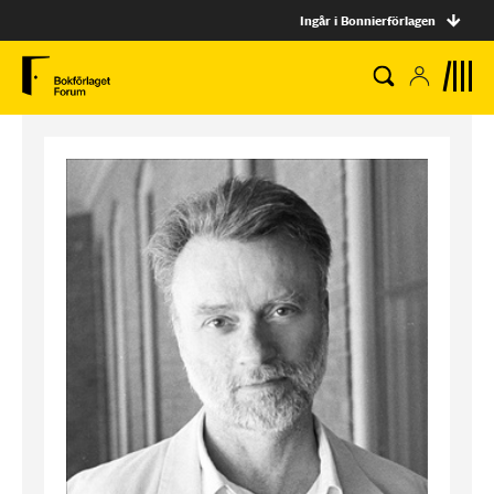
Ingår i Bonnierförlagen