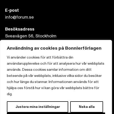
E-post
info@forum.se
Besöksadress
Sveavägen 56, Stockholm
Postadress
Användning av cookies på Bonnierförlagen
Box 3159, 103 63 Stockholm
Vi använder cookies för att förbättra din
användarupplevelse och för att analysera hur vår webbplats
används. Dessa cookies samlar information om ditt
beteende på vår webbplats, inklusive vilka sidor du besöker
och hur länge du stannar. Informationen används för att
Om Bonnierförlagen
hjälpa oss förstå hur vi kan göra vår webbplats bättre för
Cookies
dig.
Integritetspolicy
Justera mina inställningar
Neka alla