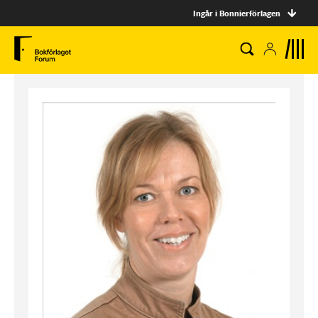
Ingår i Bonnierförlagen