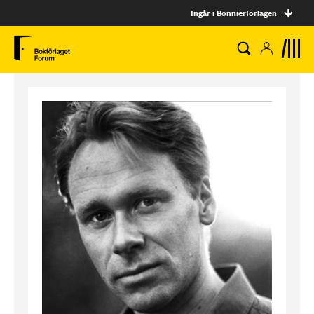
Ingår i Bonnierförlagen