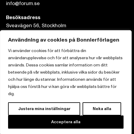
info@forum.se
Besöksadress
Sveavägen 56, Stockholm
Postadress
Användning av cookies på Bonnierförlagen
Box 3159, 103 63 Stockholm
Vi använder cookies för att förbättra din
användarupplevelse och för att analysera hur vår webbplats
används. Dessa cookies samlar information om ditt
beteende på vår webbplats, inklusive vilka sidor du besöker
och hur länge du stannar. Informationen används för att
Om Bonnierförlagen
hjälpa oss förstå hur vi kan göra vår webbplats bättre för
Cookies
dig.
Integritetspolicy
Justera mina inställningar
Neka alla
Acceptera alla