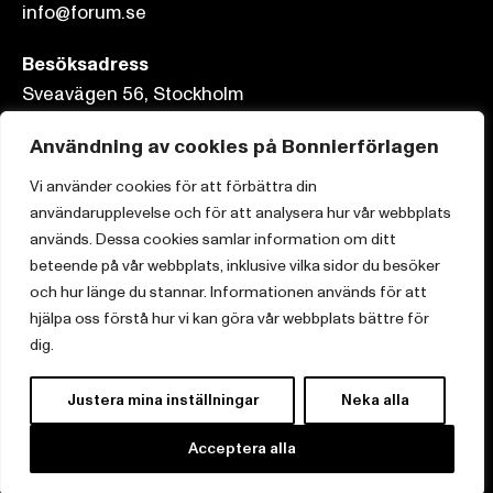
info@forum.se
Besöksadress
Sveavägen 56, Stockholm
Postadress
Användning av cookies på Bonnierförlagen
Box 3159, 103 63 Stockholm
Vi använder cookies för att förbättra din
användarupplevelse och för att analysera hur vår webbplats
används. Dessa cookies samlar information om ditt
beteende på vår webbplats, inklusive vilka sidor du besöker
och hur länge du stannar. Informationen används för att
Om Bonnierförlagen
hjälpa oss förstå hur vi kan göra vår webbplats bättre för
Cookies
dig.
Integritetspolicy
Justera mina inställningar
Neka alla
Acceptera alla