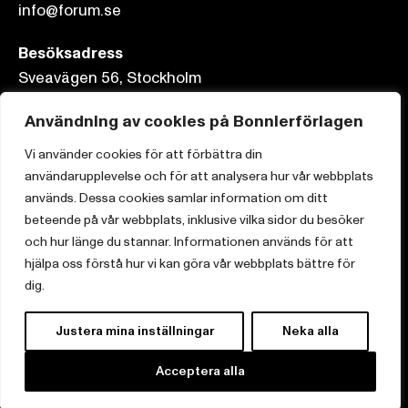
info@forum.se
Besöksadress
Sveavägen 56, Stockholm
Postadress
Användning av cookies på Bonnierförlagen
Box 3159, 103 63 Stockholm
Vi använder cookies för att förbättra din
användarupplevelse och för att analysera hur vår webbplats
används. Dessa cookies samlar information om ditt
beteende på vår webbplats, inklusive vilka sidor du besöker
och hur länge du stannar. Informationen används för att
Om Bonnierförlagen
hjälpa oss förstå hur vi kan göra vår webbplats bättre för
Cookies
dig.
Integritetspolicy
Justera mina inställningar
Neka alla
Acceptera alla