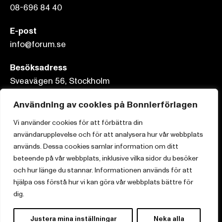
08-696 84 40
E-post
info@forum.se
Besöksadress
Sveavägen 56, Stockholm
Användning av cookies på Bonnierförlagen
Postadress
Box 3159, 103 63 Stockholm
Vi använder cookies för att förbättra din
användarupplevelse och för att analysera hur vår webbplats
används. Dessa cookies samlar information om ditt
beteende på vår webbplats, inklusive vilka sidor du besöker
och hur länge du stannar. Informationen används för att
Om Bonnierförlagen
hjälpa oss förstå hur vi kan göra vår webbplats bättre för
Cookies
dig.
Integritetspolicy
Justera mina inställningar
Neka alla