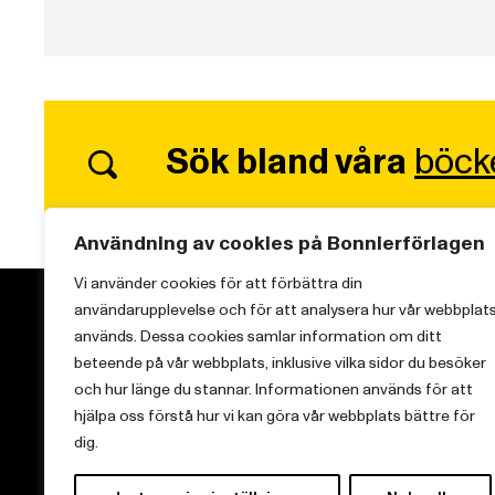
Sök bland våra
böck
Användning av cookies på Bonnierförlagen
Vi använder cookies för att förbättra din
användarupplevelse och för att analysera hur vår webbplat
används. Dessa cookies samlar information om ditt
beteende på vår webbplats, inklusive vilka sidor du besöker
och hur länge du stannar. Informationen används för att
Vi brinner för starka berättelser och att sprida
hjälpa oss förstå hur vi kan göra vår webbplats bättre för
kunskap inom aktuella ämnen.
dig.