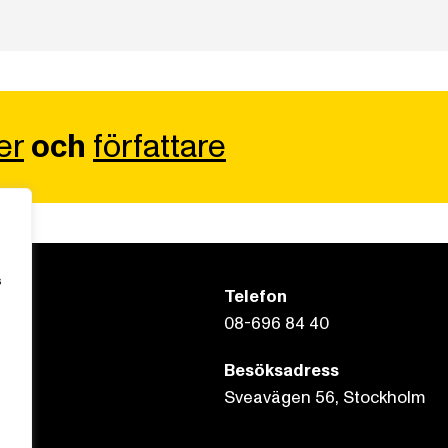
er
och
författare
s
Telefon
08-696 84 40
Besöksadress
Sveavägen 56, Stockholm