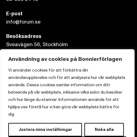
E-post
info@forum.se
Besöksadress
Sveavägen 56, Stockholm
Postadress
Användning av cookies på Bonnierförlagen
Box 3159, 103 63 Stockholm
Vi använder cookies för att förbättra din
användarupplevelse och för att analysera hur vår webbplats
används. Dessa cookies samlar information om ditt
beteende på vår webbplats, inklusive vilka sidor du besöker
Om Bonnierförlagen
och hur länge du stannar. Informationen används för att
hjälpa oss förstå hur vi kan göra vår webbplats bättre för
Cookies
dig.
Integritetspolicy
Justera mina inställningar
Neka alla