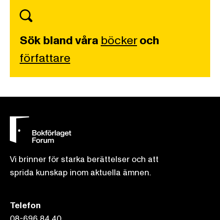
Sök bland våra
böcker
och
författare
Vi brinner för starka berättelser och att
sprida kunskap inom aktuella ämnen.
Telefon
08-696 84 40