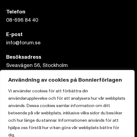
Telefon
08-696 84 40
E-post
info@forum.se
Besöksadress
Sveavägen 56, Stockholm
Postadress
Användning av cookies på Bonnierförlagen
Box 3159, 103 63 Stockholm
Vi använder cookies för att förbättra din
användarupplevelse och för att analysera hur vår webbplats
används. Dessa cookies samlar information om ditt
beteende på vår webbplats, inklusive vilka sidor du besöker
Om Bonnierförlagen
och hur länge du stannar. Informationen används för att
hjälpa oss förstå hur vi kan göra vår webbplats bättre för
Cookies
dig.