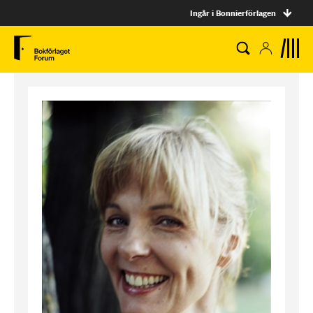
Ingår i Bonnierförlagen