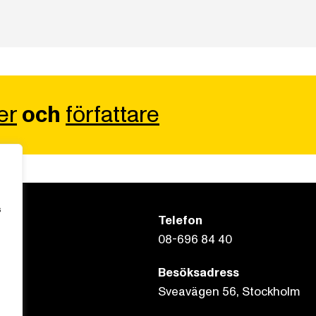
er
och
författare
s
Telefon
08-696 84 40
Besöksadress
Sveavägen 56, Stockholm