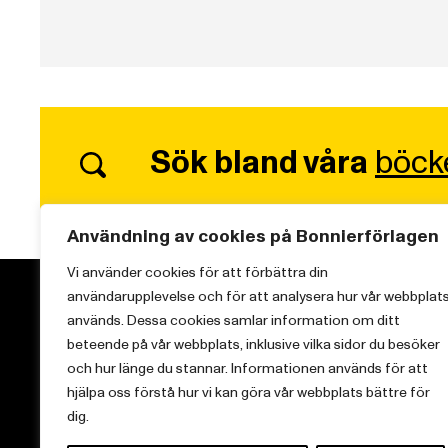
Sök bland våra
böck
Användning av cookies på Bonnierförlagen
Vi använder cookies för att förbättra din
användarupplevelse och för att analysera hur vår webbplat
används. Dessa cookies samlar information om ditt
beteende på vår webbplats, inklusive vilka sidor du besöker
och hur länge du stannar. Informationen används för att
Vi brinner för starka berättelser och att sprida
hjälpa oss förstå hur vi kan göra vår webbplats bättre för
kunskap inom aktuella ämnen.
dig.