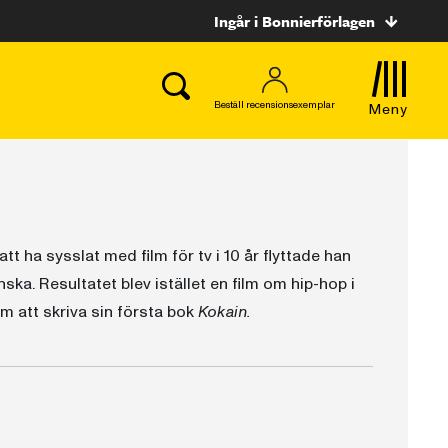
Ingår i Bonnierförlagen
Beställ recensionsexemplar
Meny
tt ha sysslat med film för tv i 10 år flyttade han
ska. Resultatet blev istället en film om hip-hop i
m att skriva sin första bok
Kokain.