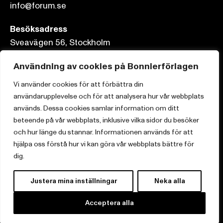
info@forum.se
Besöksadress
Sveavägen 56, Stockholm
Postadress
Användning av cookies på Bonnierförlagen
Box 3159, 103 63 Stockholm
Vi använder cookies för att förbättra din
användarupplevelse och för att analysera hur vår webbplats
används. Dessa cookies samlar information om ditt
beteende på vår webbplats, inklusive vilka sidor du besöker
och hur länge du stannar. Informationen används för att
Om Bonnierförlagen
hjälpa oss förstå hur vi kan göra vår webbplats bättre för
Cookies
dig.
Integritetspolicy
Justera mina inställningar
Neka alla
Acceptera alla