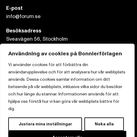
E-post
info@forum.se
Besöksadress
Sveavägen 56, Stockholm
Postadress
Användning av cookies på Bonnierförlagen
Box 3159, 103 63 Stockholm
Vi använder cookies för att förbättra din
användarupplevelse och för att analysera hur vår webbplats
används. Dessa cookies samlar information om ditt
beteende på vår webbplats, inklusive vilka sidor du besöker
och hur länge du stannar. Informationen används för att
Om Bonnierförlagen
hjälpa oss förstå hur vi kan göra vår webbplats bättre för
Cookies
dig.
Integritetspolicy
Justera mina inställningar
Neka alla