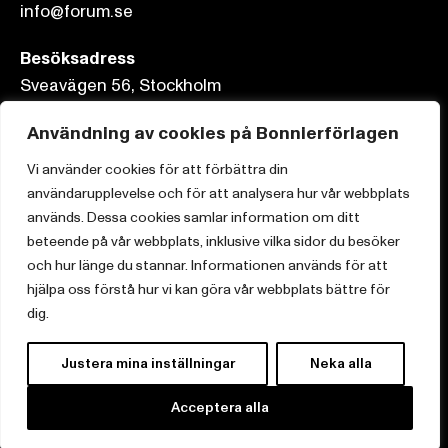
info@forum.se
Besöksadress
Sveavägen 56, Stockholm
Postadress
Användning av cookies på Bonnierförlagen
Box 3159, 103 63 Stockholm
Vi använder cookies för att förbättra din
användarupplevelse och för att analysera hur vår webbplats
används. Dessa cookies samlar information om ditt
beteende på vår webbplats, inklusive vilka sidor du besöker
och hur länge du stannar. Informationen används för att
Om Bonnierförlagen
hjälpa oss förstå hur vi kan göra vår webbplats bättre för
Cookies
dig.
Integritetspolicy
Justera mina inställningar
Neka alla
Acceptera alla