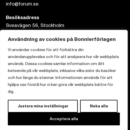
info@forum.se
Besöksadress
Sveavägen 56, Stockholm
Användning av cookies på Bonnierförlagen
Postadress
Box 3159, 103 63 Stockholm
Vi använder cookies för att förbättra din
användarupplevelse och för att analysera hur vår webbplats
används. Dessa cookies samlar information om ditt
beteende på vår webbplats, inklusive vilka sidor du besöker
och hur länge du stannar. Informationen används för att
Om Bonnierförlagen
hjälpa oss förstå hur vi kan göra vår webbplats bättre för
Cookies
dig.
Integritetspolicy
Justera mina inställningar
Neka alla
Acceptera alla