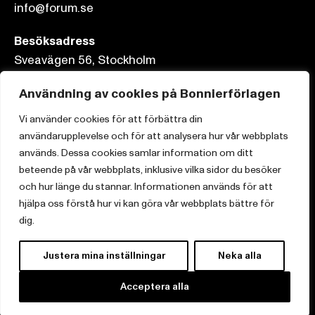
info@forum.se
Besöksadress
Sveavägen 56, Stockholm
Postadress
Användning av cookies på Bonnierförlagen
Box 3159, 103 63 Stockholm
Vi använder cookies för att förbättra din
användarupplevelse och för att analysera hur vår webbplats
används. Dessa cookies samlar information om ditt
beteende på vår webbplats, inklusive vilka sidor du besöker
och hur länge du stannar. Informationen används för att
Om Bonnierförlagen
hjälpa oss förstå hur vi kan göra vår webbplats bättre för
Cookies
dig.
Integritetspolicy
Justera mina inställningar
Neka alla
Acceptera alla