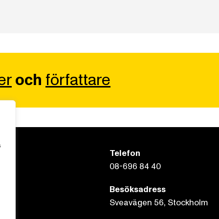
er
och
författare
s
Telefon
08-696 84 40
Besöksadress
Sveavägen 56, Stockholm