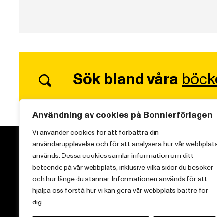
Sök bland våra
böck
Användning av cookies på Bonnierförlagen
Vi använder cookies för att förbättra din
användarupplevelse och för att analysera hur vår webbplat
används. Dessa cookies samlar information om ditt
beteende på vår webbplats, inklusive vilka sidor du besöker
och hur länge du stannar. Informationen används för att
Vi brinner för starka berättelser och att sprida
hjälpa oss förstå hur vi kan göra vår webbplats bättre för
kunskap inom aktuella ämnen.
dig.