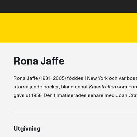
Rona Jaffe
Rona Jaffe (1931–2005) föddes i New York och var bosatt
storsäljande böcker, bland annat
Klassträffen
som Foru
gavs ut 1958. Den filmatiserades senare med Joan Craw
Utgivning