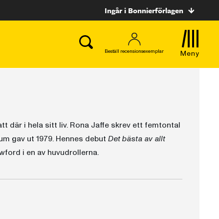
Ingår i Bonnierförlagen
Beställ recensionsexemplar
Meny
 där i hela sitt liv. Rona Jaffe skrev ett femtontal
m gav ut 1979. Hennes debut
Det bästa av allt
ford i en av huvudrollerna.