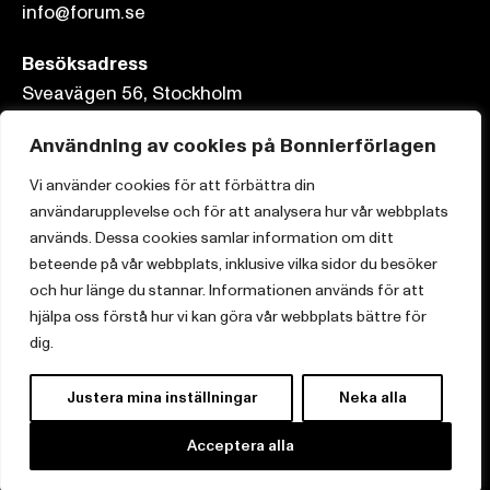
info@forum.se
Besöksadress
Sveavägen 56, Stockholm
Postadress
Användning av cookies på Bonnierförlagen
Box 3159, 103 63 Stockholm
Vi använder cookies för att förbättra din
användarupplevelse och för att analysera hur vår webbplats
används. Dessa cookies samlar information om ditt
beteende på vår webbplats, inklusive vilka sidor du besöker
och hur länge du stannar. Informationen används för att
Om Bonnierförlagen
hjälpa oss förstå hur vi kan göra vår webbplats bättre för
Cookies
dig.
Integritetspolicy
Justera mina inställningar
Neka alla
Acceptera alla